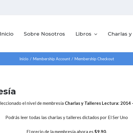
Inicio
Sobre Nosotros
Libros
Charlas y
Inicio
/
Membership Account
/
Membership Checkout
esía
leccionado el nivel de membresía
Charlas y Talleres Lectura: 2014 
Podrás leer todas las charlas y talleres dictados por El Ser Uno
El precio de la membresía ahora es
$9.90
.