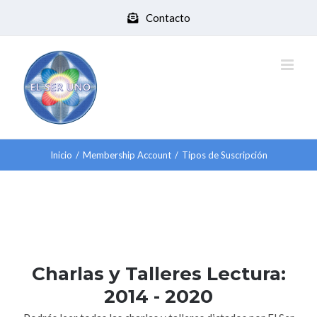
Saltar
Contacto
al
contenido
Inicio
/
Membership Account
/
Tipos de Suscripción
Charlas y Talleres Lectura:
2014 - 2020